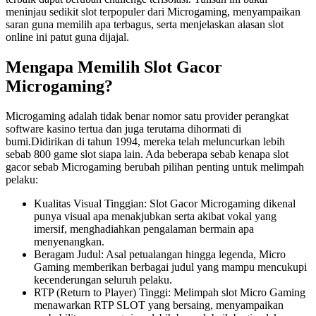
meninjau sedikit slot terpopuler dari Microgaming, menyampaikan
saran guna memilih apa terbagus, serta menjelaskan alasan slot
online ini patut guna dijajal.
Mengapa Memilih Slot Gacor
Microgaming?
Microgaming adalah tidak benar nomor satu provider perangkat
software kasino tertua dan juga terutama dihormati di
bumi.Didirikan di tahun 1994, mereka telah meluncurkan lebih
sebab 800 game slot siapa lain. Ada beberapa sebab kenapa slot
gacor sebab Microgaming berubah pilihan penting untuk melimpah
pelaku:
Kualitas Visual Tinggian: Slot Gacor Microgaming dikenal
punya visual apa menakjubkan serta akibat vokal yang
imersif, menghadiahkan pengalaman bermain apa
menyenangkan.
Beragam Judul: Asal petualangan hingga legenda, Micro
Gaming memberikan berbagai judul yang mampu mencukupi
kecenderungan seluruh pelaku.
RTP (Return to Player) Tinggi: Melimpah slot Micro Gaming
menawarkan RTP SLOT yang bersaing, menyampaikan