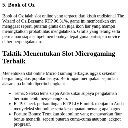
5. Book of Oz
Book of Oz ialah slot online yang terpacu dari kisah tradisional The
Wizard of Oz.Bersama RTP 96,31%, game ini memberikan ciri
menggaet seperti putaran gratis dan juga ikon liar yang mampu
meningkatkan probabilitas mengalahkan. Grafis yang terang serta
permainan siapa simpel membuatnya tepat guna partisipan novice
either berpengalaman.
Taktik Menentukan Slot Microgaming
Terbaik
Menentukan slot online Micro Gaming terbagus nggak sekedar
bergantung atas popularitasnya. Beriringan merupakan sejumlah
alasan apa butuh dipertimbangkan:
Tema: Seleksi tema siapa Anda sukai supaya pengalaman
bermain lebih menyenangkan.
RTP: Check perbandingan RTP LIVE untuk menjamin Anda
menyeleksi slot online serta kesempatan menang apa bagus.
Feature Bonus: Temukan slot online yang menawarkan fitur
bonus menarik, seperti putaran cuma-cuma ataupun jackpot
progresif.