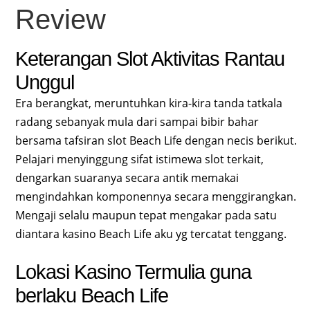
Review
Keterangan Slot Aktivitas Rantau
Unggul
Era berangkat, meruntuhkan kira-kira tanda tatkala
radang sebanyak mula dari sampai bibir bahar
bersama tafsiran slot Beach Life dengan necis berikut.
Pelajari menyinggung sifat istimewa slot terkait,
dengarkan suaranya secara antik memakai
mengindahkan komponennya secara menggirangkan.
Mengaji selalu maupun tepat mengakar pada satu
diantara kasino Beach Life aku yg tercatat tenggang.
Lokasi Kasino Termulia guna
berlaku Beach Life