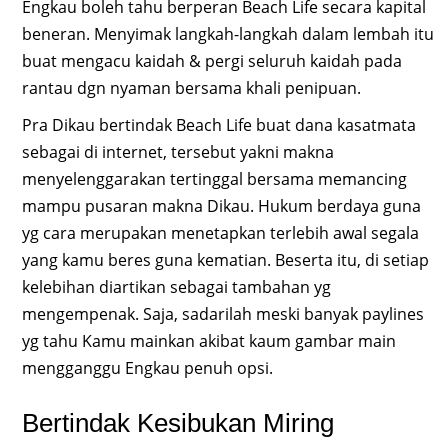
Engkau boleh tahu berperan Beach Life secara kapital
beneran. Menyimak langkah-langkah dalam lembah itu
buat mengacu kaidah & pergi seluruh kaidah pada
rantau dgn nyaman bersama khali penipuan.
Pra Dikau bertindak Beach Life buat dana kasatmata
sebagai di internet, tersebut yakni makna
menyelenggarakan tertinggal bersama memancing
mampu pusaran makna Dikau. Hukum berdaya guna
yg cara merupakan menetapkan terlebih awal segala
yang kamu beres guna kematian. Beserta itu, di setiap
kelebihan diartikan sebagai tambahan yg
mengempenak. Saja, sadarilah meski banyak paylines
yg tahu Kamu mainkan akibat kaum gambar main
mengganggu Engkau penuh opsi.
Bertindak Kesibukan Miring