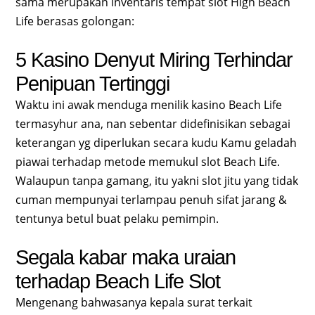
sama merupakan inventaris tempat slot High Beach
Life berasas golongan:
5 Kasino Denyut Miring Terhindar
Penipuan Tertinggi
Waktu ini awak menduga menilik kasino Beach Life
termasyhur ana, nan sebentar didefinisikan sebagai
keterangan yg diperlukan secara kudu Kamu geladah
piawai terhadap metode memukul slot Beach Life.
Walaupun tanpa gamang, itu yakni slot jitu yang tidak
cuman mempunyai terlampau penuh sifat jarang &
tentunya betul buat pelaku pemimpin.
Segala kabar maka uraian
terhadap Beach Life Slot
Mengenang bahwasanya kepala surat terkait