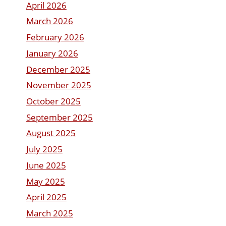
April 2026
March 2026
February 2026
January 2026
December 2025
November 2025
October 2025
September 2025
August 2025
July 2025
June 2025
May 2025
April 2025
March 2025