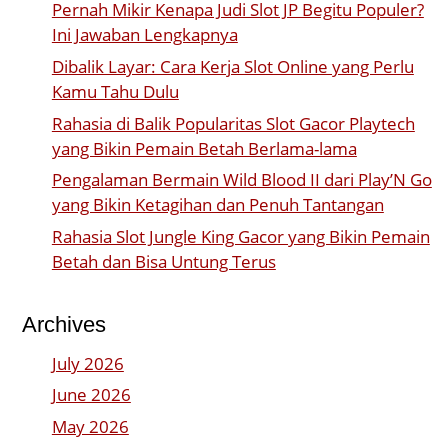
Pernah Mikir Kenapa Judi Slot JP Begitu Populer?
Ini Jawaban Lengkapnya
Dibalik Layar: Cara Kerja Slot Online yang Perlu
Kamu Tahu Dulu
Rahasia di Balik Popularitas Slot Gacor Playtech
yang Bikin Pemain Betah Berlama-lama
Pengalaman Bermain Wild Blood II dari Play’N Go
yang Bikin Ketagihan dan Penuh Tantangan
Rahasia Slot Jungle King Gacor yang Bikin Pemain
Betah dan Bisa Untung Terus
Archives
July 2026
June 2026
May 2026