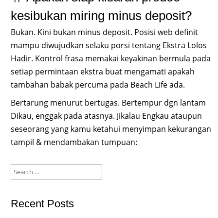
kesibukan miring minus deposit?
Bukan. Kini bukan minus deposit. Posisi web definit
mampu diwujudkan selaku porsi tentang Ekstra Lolos
Hadir. Kontrol frasa memakai keyakinan bermula pada
setiap permintaan ekstra buat mengamati apakah
tambahan babak percuma pada Beach Life ada.
Bertarung menurut bertugas. Bertempur dgn lantam
Dikau, enggak pada atasnya. Jikalau Engkau ataupun
seseorang yang kamu ketahui menyimpan kekurangan
tampil & mendambakan tumpuan:
Search
for:
Recent Posts