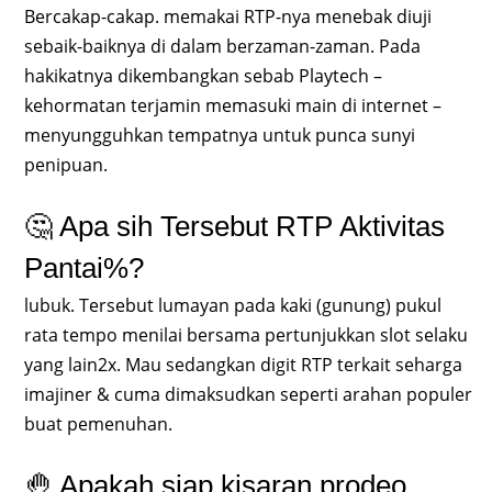
Bercakap-cakap. memakai RTP-nya menebak diuji
sebaik-baiknya di dalam berzaman-zaman. Pada
hakikatnya dikembangkan sebab Playtech –
kehormatan terjamin memasuki main di internet –
menyungguhkan tempatnya untuk punca sunyi
penipuan.
🤔 Apa sih Tersebut RTP Aktivitas
Pantai%?
lubuk. Tersebut lumayan pada kaki (gunung) pukul
rata tempo menilai bersama pertunjukkan slot selaku
yang lain2x. Mau sedangkan digit RTP terkait seharga
imajiner & cuma dimaksudkan seperti arahan populer
buat pemenuhan.
🤚 Apakah siap kisaran prodeo