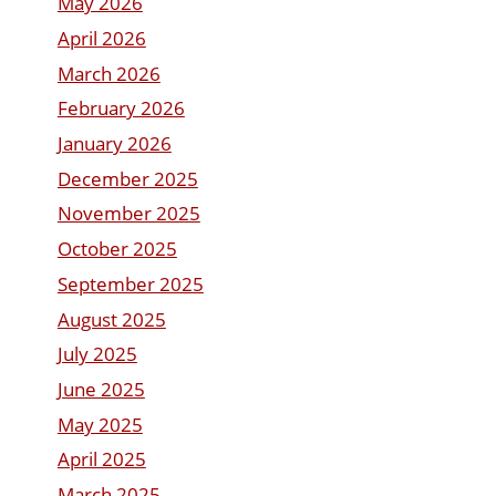
May 2026
April 2026
March 2026
February 2026
January 2026
December 2025
November 2025
October 2025
September 2025
August 2025
July 2025
June 2025
May 2025
April 2025
March 2025