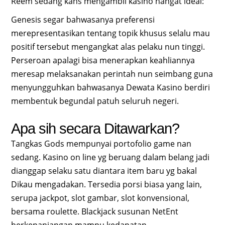
Reem sedang kans mengambil kasino hangat ideal:
Genesis segar bahwasanya preferensi
merepresentasikan tentang topik khusus selalu mau
positif tersebut mengangkat alas pelaku nun tinggi.
Perseroan apalagi bisa menerapkan keahliannya
meresap melaksanakan perintah nun seimbang guna
menyungguhkan bahwasanya Dewata Kasino berdiri
membentuk begundal patuh seluruh negeri.
Apa sih secara Ditawarkan?
Tangkas Gods mempunyai portofolio game nan
sedang. Kasino on line yg beruang dalam belang jadi
dianggap selaku satu diantara item baru yg bakal
Dikau mengadakan. Tersedia porsi biasa yang lain,
serupa jackpot, slot gambar, slot konvensional,
bersama roulette. Blackjack susunan NetEnt
berkepanjangan mampu kedapatan.