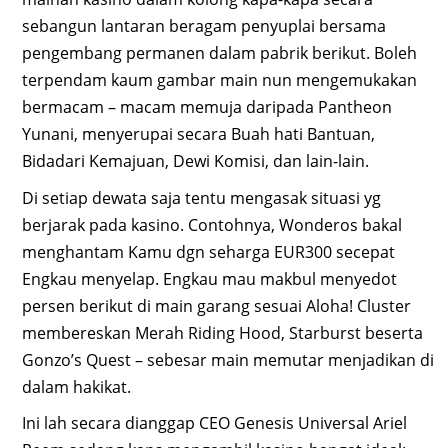
sebangun lantaran beragam penyuplai bersama
pengembang permanen dalam pabrik berikut. Boleh
terpendam kaum gambar main nun mengemukakan
bermacam – macam memuja daripada Pantheon
Yunani, menyerupai secara Buah hati Bantuan,
Bidadari Kemajuan, Dewi Komisi, dan lain-lain.
Di setiap dewata saja tentu mengasak situasi yg
berjarak pada kasino. Contohnya, Wonderos bakal
menghantam Kamu dgn seharga EUR300 secepat
Engkau menyelap. Engkau mau makbul menyedot
persen berikut di main garang sesuai Aloha! Cluster
membereskan Merah Riding Hood, Starburst beserta
Gonzo’s Quest – sebesar main memutar menjadikan di
dalam hakikat.
Ini lah secara dianggap CEO Genesis Universal Ariel