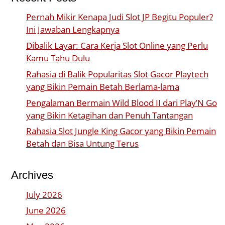
Pernah Mikir Kenapa Judi Slot JP Begitu Populer?
Ini Jawaban Lengkapnya
Dibalik Layar: Cara Kerja Slot Online yang Perlu
Kamu Tahu Dulu
Rahasia di Balik Popularitas Slot Gacor Playtech
yang Bikin Pemain Betah Berlama-lama
Pengalaman Bermain Wild Blood II dari Play’N Go
yang Bikin Ketagihan dan Penuh Tantangan
Rahasia Slot Jungle King Gacor yang Bikin Pemain
Betah dan Bisa Untung Terus
Archives
July 2026
June 2026